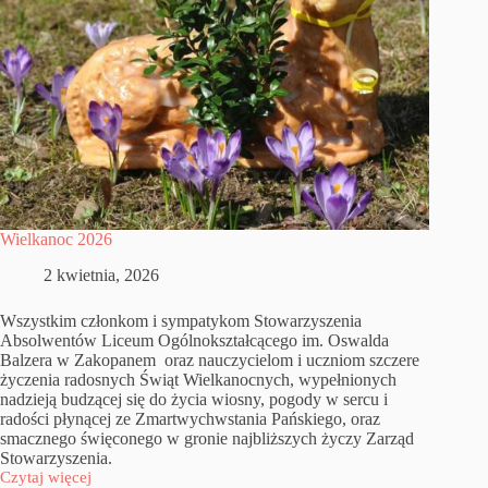
Wielkanoc 2026
2 kwietnia, 2026
Wszystkim członkom i sympatykom Stowarzyszenia
Absolwentów Liceum Ogólnokształcącego im. Oswalda
Balzera w Zakopanem oraz nauczycielom i uczniom szczere
życzenia radosnych Świąt Wielkanocnych, wypełnionych
nadzieją budzącej się do życia wiosny, pogody w sercu i
radości płynącej ze Zmartwychwstania Pańskiego, oraz
smacznego święconego w gronie najbliższych życzy Zarząd
Stowarzyszenia.
Czytaj więcej
Wielkanoc