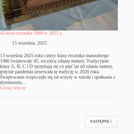
45-lecie rocznika 1980 w 2025 r.
15 września, 2025
13 września 2025 roku cztery klasy rocznika maturalnego
1980 świętowały 45. rocznicę zdania matury. Tradycyjnie
klasy A, B, C i D spotykają się co pięć lat od zdania matury,
jedynie pandemia przerwała tę tradycję w 2020 roku.
Świętowanie rozpoczęło się od wizyty w szkole i spotkania z
dyrektorem…
Czytaj więcej
45-
lecie
rocznika
1980
w
2025
r.
NASTĘPNE