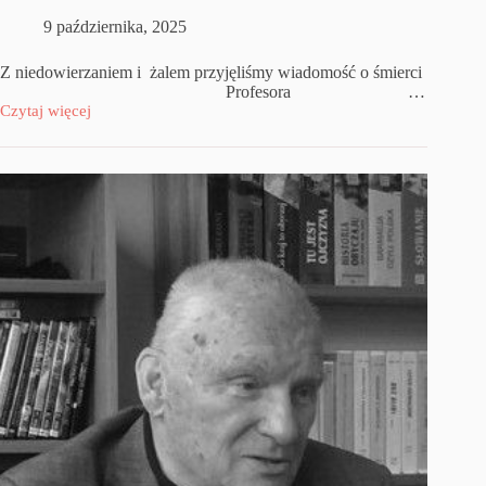
9 października, 2025
Z niedowierzaniem i żalem przyjęliśmy wiadomość o śmierci
Profesora …
Czytaj więcej
Marek
Słowik