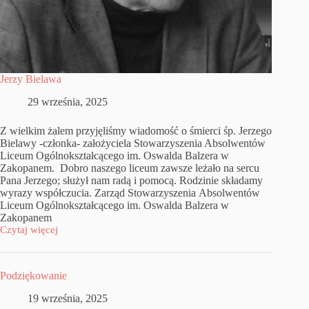
Jerzy Bielawa
29 września, 2025
Z wielkim żalem przyjęliśmy wiadomość o śmierci śp. Jerzego
Bielawy -członka- założyciela Stowarzyszenia Absolwentów
Liceum Ogólnokształcącego im. Oswalda Balzera w
Zakopanem. Dobro naszego liceum zawsze leżało na sercu
Pana Jerzego; służył nam radą i pomocą. Rodzinie składamy
wyrazy współczucia. Zarząd Stowarzyszenia Absolwentów
Liceum Ogólnokształcącego im. Oswalda Balzera w
Zakopanem
Czytaj więcej
Jerzy
Bielawa
Podziękowanie
19 września, 2025