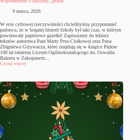
Wspomnienie o szkolnej ,,prasie”
9 marca, 2026
W erze cyfrowej rzeczywistości chcielibyśmy przypomnieć
państwu, że w bogatej historii Szkoły był taki czas, w którym
powstawały papierowe gazetki! Zapraszamy do lektury
tekstów autorstwa Pani Marty Prus-Ciołkowej oraz Pana
Zbigniewa Grzywacza, które znajdują się w książce Piękne
100 lat istnienia Liceum Ogólnokształcącego im. Oswalda
Balzera w Zakopanem…
Czytaj więcej
Wspomnienie
o
szkolnej
,,prasie”