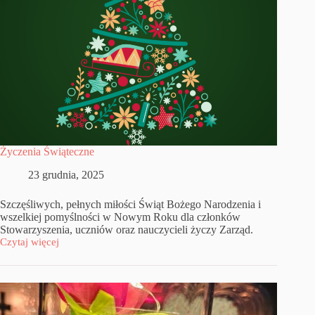
Życzenia Świąteczne
23 grudnia, 2025
Szczęśliwych, pełnych miłości Świąt Bożego Narodzenia i
wszelkiej pomyślności w Nowym Roku dla członków
Stowarzyszenia, uczniów oraz nauczycieli życzy Zarząd.
Czytaj więcej
Życzenia
Świąteczne