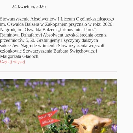
24 kwietnia, 2026
Stowarzyszenie Absolwentów I Liceum Ogólnokształcącego
im. Oswalda Balzera w Zakopanem przyznało w roku 2026
Nagrodę im. Oswalda Balzera „Primus Inter Pares”:
Raminowi Dzhafarovi Absolwent uzyskał średnią ocen z
przedmiotów 5,50. Gratulujemy i życzymy dalszych
sukcesów. Nagrodę w imieniu Stowarzyszenia wręczali
członkowie Stowarzyszenia Barbara Święchowicz i
Małgorzata Gładoch.
Czytaj więcej
Absolwent
Liceum
A.D.
2026
nagrodzony!