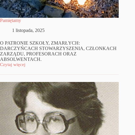
Pamiętamy
1 listopada, 2025
O PATRONIE SZKOŁY, ZMARŁYCH:
DARCZYŃCACH STOWARZYSZENIA, CZŁONKACH
ZARZĄDU, PROFESORACH ORAZ
ABSOLWENTACH.
Czytaj więcej
Pamiętamy