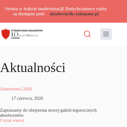
Przejdź
do
Strona w trakcie modernizacji! Dotychczasowe wpisy
treści
są dostępne pod:
absolwencilo-zakopane.pl
Aktualności
Absolwenci 2026
17 czerwca, 2026
Zapraszamy do obejrzenia nowej galerii tegorocznych
absolwentów.
Czytaj więcej
Absolwenci
2026