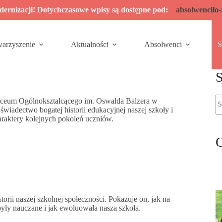
odernizacji! Dotychczasowe wpisy są dostępne pod:
absolwencilo
warzyszenie
Aktualności
Absolwenci
S
S
B
 Liceum Ogólnokształcącego im. Oswalda Balzera w
w
iadectwo bogatej historii edukacyjnej naszej szkoły i
araktery kolejnych pokoleń uczniów.
O
torii naszej szkolnej społeczności. Pokazuje on, jak na
y były nauczane i jak ewoluowała nasza szkoła.