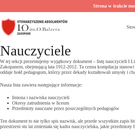
Przejdź
Strona w trakcie m
do
treści
Sto
Nauczyciele
W tej sekcji prezentujemy wyjątkowy dokument – listę nauczycieli I
Zakopanem, obejmującą lata 1912-2012. Ta cenna kompilacja stanowi św
oddaje hołd pedagogom, którzy przez dekady kształtowali umysły i ch
Nasza lista zawiera następujące informacje:
Imiona i nazwiska nauczycieli
Okresy zatrudnienia w liceum
Przedmioty nauczane przez poszczególnych pedagogów
Ten dokument to nie tylko spis nazwisk, ale przede wszystkim zapis his
przestrzeni stu lat zmieniała się kadra nauczycielska, jakie przedmiot