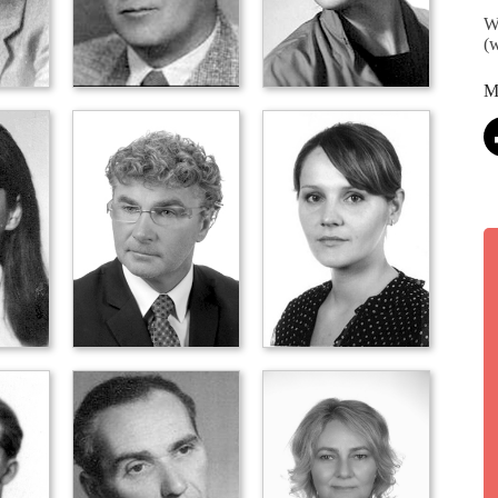
W
(w
M