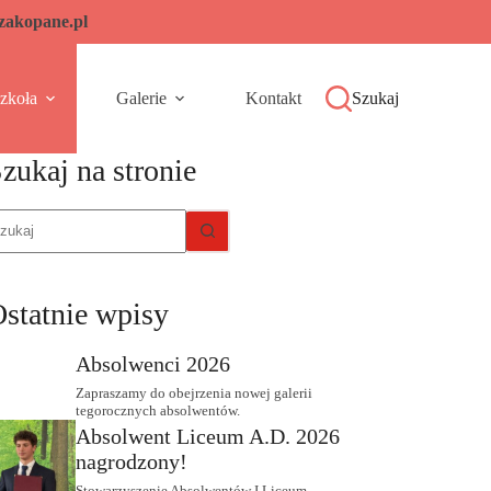
-zakopane.pl
zkoła
Galerie
Kontakt
Szukaj
zukaj na stronie
rak
yników
statnie wpisy
Absolwenci 2026
Zapraszamy do obejrzenia nowej galerii
tegorocznych absolwentów.
Absolwent Liceum A.D. 2026
nagrodzony!
Stowarzyszenie Absolwentów I Liceum