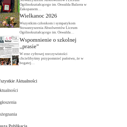
Ogólnokształcącego im. Oswalda Balzera w
Zakopanem…
Wielkanoc 2026
Wszystkim członkom i sympatykom
Stowarzyszenia Absolwentów Liceum
Ogólnokształcącego im. Oswalda…
Wspomnienie o szkolnej
,,prasie”
W erze cyfrowej rzeczywistości
chcielibyśmy przypomnieć państwu, że w
bogatej…
szystkie Aktualności
ktualności
głoszenia
ożegnania
asza Publikacja