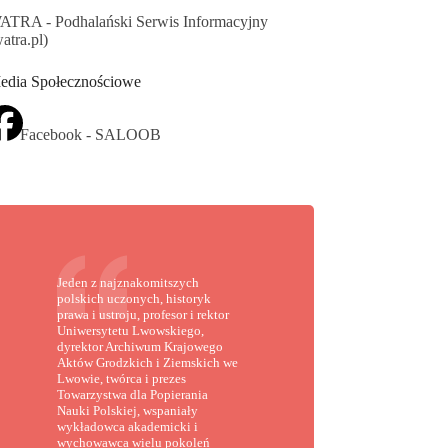
ATRA - Podhalański Serwis Informacyjny
atra.pl)
edia Społecznościowe
Facebook - SALOOB
Jeden z najznakomitszych
polskich uczonych, historyk
prawa i ustroju, profesor i rektor
Uniwersytetu Lwowskiego,
dyrektor Archiwum Krajowego
Aktów Grodzkich i Ziemskich we
Lwowie, twórca i prezes
Towarzystwa dla Popierania
Nauki Polskiej, wspaniały
wykładowca akademicki i
wychowawca wielu pokoleń