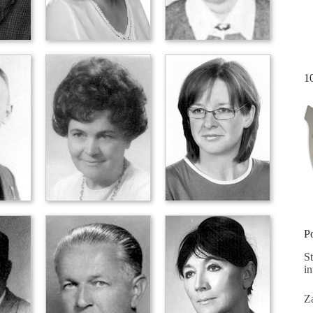
1
P
S
i
Za