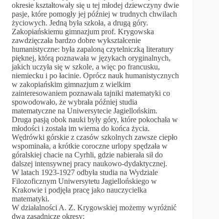
okresie kształtowały się u tej młodej dziewczyny dwie
pasje, które pomogły jej później w trudnych chwilach
życiowych. Jedną była szkoła, a drugą góry.
Zakopiańskiemu gimnazjum prof. Krygowska
zawdzięczała bardzo dobre wykształcenie
humanistyczne: była zapaloną czytelniczką literatury
pięknej, którą poznawała w językach oryginalnych,
jakich uczyła się w szkole, a więc po francusku,
niemiecku i po łacinie. Oprócz nauk humanistycznych
w zakopiańskim gimnazjum z wielkim
zainteresowaniem poznawała tajniki matematyki co
spowodowało, że wybrała później studia
matematyczne na Uniwersytecie Jagiellońskim.
Druga pasją obok nauki były góry, które pokochała w
młodości i została im wierna do końca życia.
Wędrówki górskie z czasów szkolnych zawsze ciepło
wspominała, a krótkie coroczne urlopy spędzała w
góralskiej chacie na Cyrhli, gdzie nabierała sił do
dalszej intensywnej pracy naukowo-dydaktycznej.
W latach 1923-1927 odbyła studia na Wydziale
Filozoficznym Uniwersytetu Jagiellońskiego w
Krakowie i podjęła pracę jako nauczycielka
matematyki.
W działalności A. Z. Krygowskiej możemy wyróżnić
dwa zasadnicze okresy: