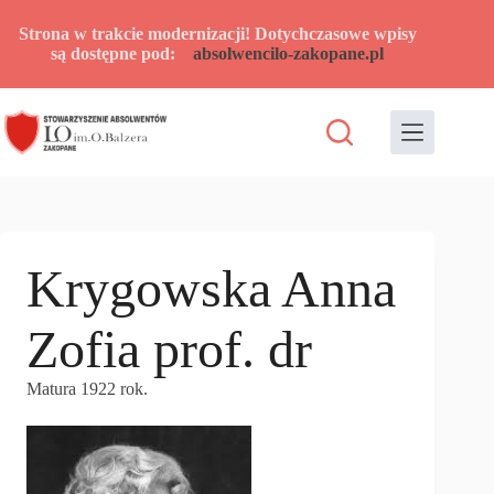
Przejdź
do
Strona w trakcie modernizacji! Dotychczasowe wpisy
treści
są dostępne pod:
absolwencilo-zakopane.pl
Krygowska Anna
Zofia prof. dr
Matura 1922 rok.