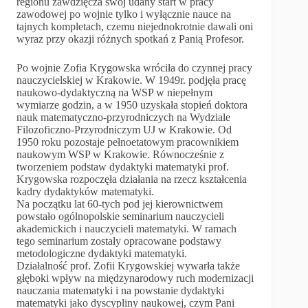
regionu zawdzięcza swój udany start w pracy
zawodowej po wojnie tylko i wyłącznie nauce na
tajnych kompletach, czemu niejednokrotnie dawali oni
wyraz przy okazji różnych spotkań z Panią Profesor.
Po wojnie Zofia Krygowska wróciła do czynnej pracy
nauczycielskiej w Krakowie. W 1949r. podjęła pracę
naukowo-dydaktyczną na WSP w niepełnym
wymiarze godzin, a w 1950 uzyskała stopień doktora
nauk matematyczno-przyrodniczych na Wydziale
Filozoficzno-Przyrodniczym UJ w Krakowie. Od
1950 roku pozostaje pełnoetatowym pracownikiem
naukowym WSP w Krakowie. Równocześnie z
tworzeniem podstaw dydaktyki matematyki prof.
Krygowska rozpoczęła działania na rzecz kształcenia
kadry dydaktyków matematyki.
Na początku lat 60-tych pod jej kierownictwem
powstało ogólnopolskie seminarium nauczycieli
akademickich i nauczycieli matematyki. W ramach
tego seminarium zostały opracowane podstawy
metodologiczne dydaktyki matematyki.
Działalność prof. Zofii Krygowskiej wywarła także
głęboki wpływ na międzynarodowy ruch modernizacji
nauczania matematyki i na powstanie dydaktyki
matematyki jako dyscypliny naukowej, czym Pani