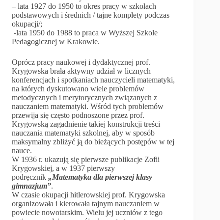
– lata 1927 do 1950 to okres pracy w szkołach
podstawowych i średnich / tajne komplety podczas
okupacji/;
-lata 1950 do 1988 to praca w Wyższej Szkole
Pedagogicznej w Krakowie.
Oprócz pracy naukowej i dydaktycznej prof.
Krygowska brała aktywny udział w licznych
konferencjach i spotkaniach nauczycieli matematyki,
na których dyskutowano wiele problemów
metodycznych i merytorycznych związanych z
nauczaniem matematyki. Wśród tych problemów
przewija się często podnoszone przez prof.
Krygowską zagadnienie takiej konstrukcji treści
nauczania matematyki szkolnej, aby w sposób
maksymalny zbliżyć ją do bieżących postępów w tej
nauce.
W 1936 r. ukazują się pierwsze publikacje Zofii
Krygowskiej, a w 1937 pierwszy
podręcznik
„Matematyka dla pierwszej klasy
gimnazjum”
.
W czasie okupacji hitlerowskiej prof. Krygowska
organizowała i kierowała tajnym nauczaniem w
powiecie nowotarskim. Wielu jej uczniów z tego