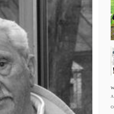
W
A
O