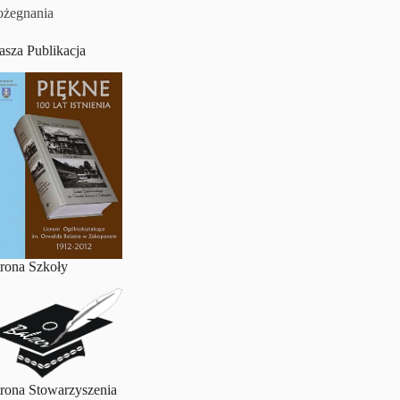
ożegnania
asza Publikacja
trona Szkoły
trona Stowarzyszenia