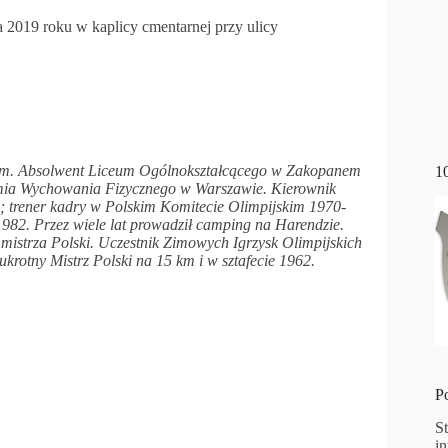
a 2019 roku w kaplicy cmentarnej przy ulicy
anem. Absolwent Liceum Ogólnokształcącego w Zakopanem
1
ia Wychowania Fizycznego w Warszawie. Kierownik
trener kadry w Polskim Komitecie Olimpijskim 1970-
82. Przez wiele lat prowadził camping na Harendzie.
 mistrza Polski. Uczestnik Zimowych Igrzysk Olimpijskich
krotny Mistrz Polski na 15 km i w sztafecie 1962.
P
S
i