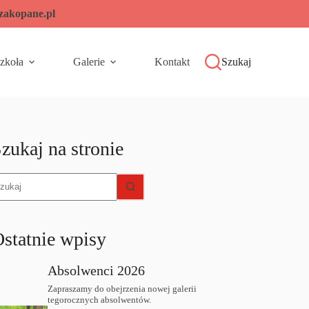
-zakopane.pl
zkoła
Galerie
Kontakt
Szukaj
zukaj na stronie
rak
yników
statnie wpisy
Absolwenci 2026
Zapraszamy do obejrzenia nowej galerii
tegorocznych absolwentów.