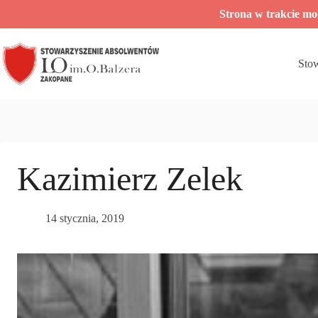
Przejdź
Strona w trakcie m
do
treści
Sto
Kazimierz Zelek
14 stycznia, 2019