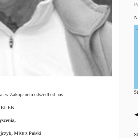
P
N
S
oku w Zakopanem odszedł od nas
ZELEK
yszenia,
ijczyk, Mistrz Polski
S