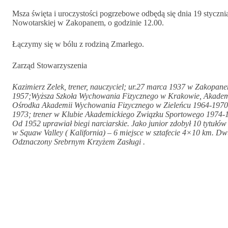
Msza święta i uroczystości pogrzebowe odbędą się dnia 19 styczni
Nowotarskiej w Zakopanem, o godzinie 12.00.
Łączymy się w bólu z rodziną Zmarłego.
Zarząd Stowarzyszenia
Kazimierz Zelek, trener, nauczyciel; ur.27 marca 1937 w Zakop
1957;Wyższa Szkoła Wychowania Fizycznego w Krakowie, Akadem
Ośrodka Akademii Wychowania Fizycznego w Zieleńcu 1964-1970; 
1973; trener w Klubie Akademickiego Związku Sportowego 1974-19
Od 1952 uprawiał biegi narciarskie. Jako junior zdobył 10 tytułów
w Squaw Valley ( Kalifornia) – 6 miejsce w sztafecie 4×10 km. Dwu
Odznaczony Srebrnym Krzyżem Zasługi .