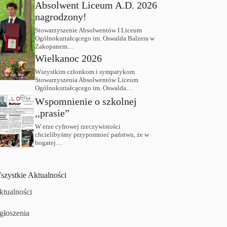
Absolwent Liceum A.D. 2026
nagrodzony!
Stowarzyszenie Absolwentów I Liceum
Ogólnokształcącego im. Oswalda Balzera w
Zakopanem…
Wielkanoc 2026
Wszystkim członkom i sympatykom
Stowarzyszenia Absolwentów Liceum
Ogólnokształcącego im. Oswalda…
Wspomnienie o szkolnej
,,prasie”
W erze cyfrowej rzeczywistości
chcielibyśmy przypomnieć państwu, że w
bogatej…
szystkie Aktualności
ktualności
głoszenia