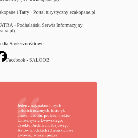
kopane i Tatry - Portal turystyczny ezakopane.pl
ATRA - Podhalański Serwis Informacyjny
atra.pl)
edia Społecznościowe
Facebook - SALOOB
Jeden z najznakomitszych
polskich uczonych, historyk
prawa i ustroju, profesor i rektor
Uniwersytetu Lwowskiego,
dyrektor Archiwum Krajowego
Aktów Grodzkich i Ziemskich we
Lwowie, twórca i prezes