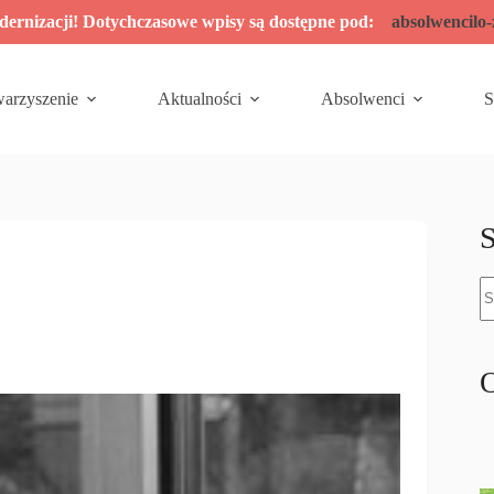
odernizacji! Dotychczasowe wpisy są dostępne pod:
absolwencilo
warzyszenie
Aktualności
Absolwenci
S
S
B
w
O