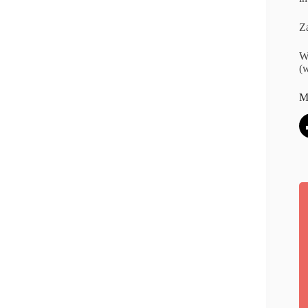
Za
W
(w
M