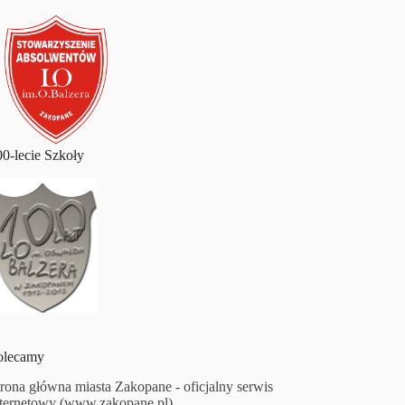
00-lecie Szkoły
olecamy
trona główna miasta Zakopane - oficjalny serwis
nternetowy (www.zakopane.pl)