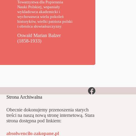
Towarzystwa dla Popierania
Nauki Polskiej, wspaniały
wykładowca akademicki i
wychowawca wielu pokoleń
historyków, wielki patriota polski
i obrońca słowiańszczyzny.
Oswald Marian Balzer
(1858-1933)
Strona Archiwalna
Obecnie dokonujemy przenoszenia starych
treści na naszą nową stronę internetową. Stara
strona dostępna pod linkiem:
absolwencilo-zakopane.pl