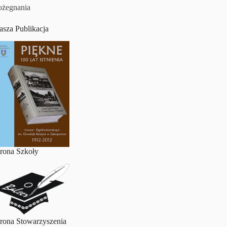
ożegnania
asza Publikacja
trona Szkoły
trona Stowarzyszenia