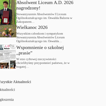
Absolwent Liceum A.D. 2026
nagrodzony!
Stowarzyszenie Absolwentów I Liceum
Ogólnokształcącego im. Oswalda Balzera w
Zakopanem…
Wielkanoc 2026
Wszystkim członkom i sympatykom
Stowarzyszenia Absolwentów Liceum
Ogólnokształcącego im. Oswalda…
Wspomnienie o szkolnej
,,prasie”
W erze cyfrowej rzeczywistości
chcielibyśmy przypomnieć państwu, że w
bogatej…
szystkie Aktualności
ktualności
głoszenia