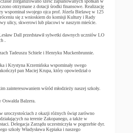
 czasie zorganizowano sześć zaplanowanych spotkań w
czono otrzymane z dotacji środki finansowe. Realizację
ry wspominał swojego ojca prof. Józefa Bielawę w 125
róceniu się z wnioskiem do komisji Kultury i Rady
awy ulicy, skwerowi lub placowi w naszym mieście.
 Lesław Dall przedstawił sylwetki dawnych uczniów LO
h .
rzach Tadeuszu Schiele i Henryku Muckenbrunnie.
ecka i Krystyna Krzemińska wspominały swego
zakończył pan Maciej Krupa, który opowiedział o
lkim zainteresowaniem wśród młodzieży naszej szkoły.
by Oswalda Balzera.
ł w uroczystościach z okazji różnych świąt zarówno
działających na terenie Zakopanego, a także w
ci. Delegacja Zarządu uczestniczyła w pogrzebie dyr.
nego szkoły Władysława Kępiaka i naszego