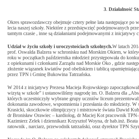
3
.
Działalność S
Okres sprawozdawczy obejmuje cztery pełne lata następujące po 
lecia naszej szkoły. Niektóre z przedsięwzięć podejmowanych pr
tamtym czasie , inne są działaniami podejmowanymi z inicjatywy 
Udział w życiu szkoły i uroczystościach szkolnych.
W latach 201
prof. Oswalda Balzera w schronisku nad Morskim Okiem, w któryc
roku w początkach października młodzież przystępowała do konkur
z opiekunami i członkami Zarządu nad Morskie Oko , gdzie nastę
złożenie wiązanek kwiatów pod obeliskiem i tablicą upamiętniaj
przez TPN i Gminę Bukowina Tatrzańska.
W 2014 z inicjatywy Prezesa Macieja Rojowskiego zapoczątkowal
wizytą w szkole” i ustanowiliśmy nagrodę im. O. Balzera dla „A
których uczestniczyły wybrane grupy uczniów liceum prezentowal
dokonania zawodowe, wspomnienia i przesłania do młodzieży. W sp
Krasicki, skoczkowie olimpijczycy i mistrzowie świata Dawid Kuba
dr Bronisław Orawiec – kardiolog, dr Maciej Kot pracownik TPN-
Kazimierz Zelek i dziennikarz Krzysztof Woyna, dr hab.inż. Beat
ratownik , narciarz, przewodnik tatrzański, oraz dyrektor TPN Sz