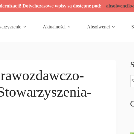
odernizacji! Dotychczasowe wpisy są dostępne pod:
absolwencilo
warzyszenie
Aktualności
Absolwenci
S
S
prawozdawczo-
B
w
towarzyszenia-
O