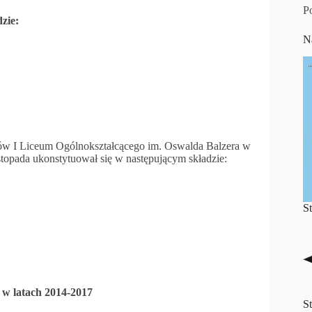
P
zie:
N
ów I Liceum Ogólnokształcącego im. Oswalda Balzera w
opada ukonstytuował się w następującym składzie:
S
 w latach 2014-2017
S