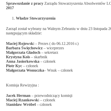
Sprawozdanie z pracy
Zarządu Stowarzyszenia Absolwentów L
2017
Władze Stowarzyszenia
Zarząd został wybrany na Walnym Zebraniu w dniu 23 listopada 2
następującym składzie:
Maciej Rojowsk
i – Prezes ( do 06.12.2016 r.)
Barbara Święchowicz
– wiceprezes
Małgorzata Gładoch
– sekretarz
Krystyna Kois
– skarbnik
Anna Jasiorkowska
– członek
Piotr Kyc
– członek
Małgorzata Wonuczka
– Wnuk – członek
Komisja Rewizyjna :
Jacek Herman
– przewodniczący komisji
Maciej Rzankowsk
i – członek
Stanisław Wróbel
– członek