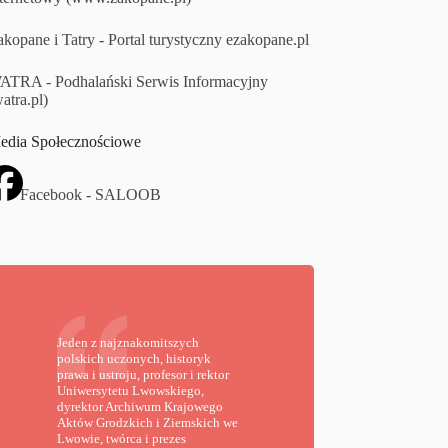
kopane i Tatry - Portal turystyczny ezakopane.pl
ATRA - Podhalański Serwis Informacyjny
atra.pl)
edia Społecznościowe
Facebook - SALOOB
Jeden z najznakomitszych
polskich uczonych, historyk
prawa i ustroju, profesor i rektor
Uniwersytetu Lwowskiego,
dyrektor Archiwum Krajowego
Aktów Grodzkich i Ziemskich we
Lwowie, twórca i prezes