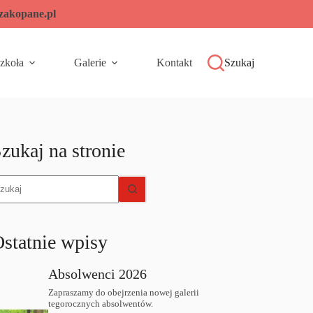
-zakopane.pl
zkoła
Galerie
Kontakt
Szukaj
zukaj na stronie
rak
yników
statnie wpisy
Absolwenci 2026
Zapraszamy do obejrzenia nowej galerii
tegorocznych absolwentów.