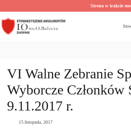
Przejdź
Strona w trakcie m
do
treści
Sto
VI Walne Zebranie S
Wyborcze Członków S
9.11.2017 r.
15 listopada, 2017