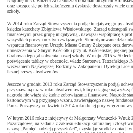
Nagrodę im O. Balzera za całokształt dokonań otrzymali Bronisła
oraz toczące się po ich zakończeniu dyskusje dostarczały wiele em
szkoły.
W 2014 roku Zarząd Stowarzyszenia podjął inicjatywę grupy absol
księdza katechety Zbigniewa Wiśniowskiego. Zarząd udostępnił s
finansowymi przez grupę inicjatywną , nawiązał współpracę z pr
wszystkich poczynań z tym związanych. Skoordynowane działania c
wsparciu finansowym Urzędu Miasta Gminy Zakopane oraz darow
umieszczenia w Starym Kościółku przy ul. Kościeliskiej pięknej p
Grabowskiego ,absolwenta naszej szkoły. W maju 2015 w 50 lecie m
poświęcenie tablicy w obecności władz Starostwa Tatrzańskiego ,
wezwaniem Najświętszej Rodziny w Zakopanem i Dyrekcji Liceu
licznej rzeszy absolwentów.
Jeszcze w grudniu 2013 roku Zarząd Stowarzyszenia podjął uchwa
przyznawaną raz w roku absolwentowi, który osiągnął najwyższą ś
nagrodą nie wiążą się żadne zobowiązania finansowe. Nagrodę sta
kartonowym wg przyjętego wzoru, zawierającego nazwę fundatora, 
Pares. Począwszy od kwietnia 2014 roku do tej pory wręczono wy
W lutym 2016 roku z inicjatywy dr Małgorzaty Wonuczki- Wnuk Za
Pozarządowej na zadania z zakresu edukacji kulturalnej i złożył wn
nazwą „Pamięć nadzieją przyszłości”, uzyskując środki z dotacji 