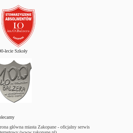
00-lecie Szkoły
olecamy
trona główna miasta Zakopane - oficjalny serwis
nternetowy (www.zakopane.pl)