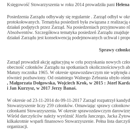
Księgowość Stowarzyszenia w roku 2014 prowadziła pani
Helena 
Posiedzenia Zarządu odbywały się regularnie . Zarząd odbył w o
protokołowanych. Tematyka posiedzeń była związana z realizacją
działań podjętych przez Zarząd. Na posiedzeniach przyjmowano 
Absolwentów. Szczegółowa tematyka posiedzeń Zarządu znajduje s
działań Zarządu jest konsekwencją podejmowanych uchwał i pro
Sprawy członko
Zarząd prowadził akcję agitacyjną w celu pozyskania nowych człon
obecność członków Zarządu na spotkaniach okolicznościowych a
Matury rocznika 1965. W okresie sprawozdawczym nie wpłynęła ani
również pozbawiony. Od ostatniego Walnego Zebrania ubyło ośmi
, Małgorzata Dołgowska, Wojciech Krok, w 2015 : Józef Kard
i Jan Kurzysz, w 2017 Jerzy Banaś.
W okresie od 23-11-2014 do 09-11-2017 Zarząd rozpatrzył kandyda
Stowarzyszenie liczy 259 członków. Omawiając sprawy członkowsk
członkami Stowarzyszenia. W okresie sprawozdawczym darowizny n
Wśród darczyńców należy wyróżnić Józefa Janczego, Jacka Żytow
kilkakrotnie wsparli finansowo Stowarzyszenie. Pełna lista darczyń
organizacji.