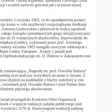
w Orawiec i Beata Kępińska. Spotkania z nowego cyklu
ocji i wrażeń zarówno gościom jak i uczniom naszej
wentów z rocznika 1965, co do upamiętnienia postaci
woje konto w celu możliwości rozporządzania środkami
of. Antonim Grabowskim i pilotował do końca zgodność
ałego Zarządu i przedstawicieli grupy inicjatywnej przy
izn od 35 wdzięcznych absolwentów, doprowadziły do
amiątkowej tablicy wykonanej przez prof. Antoniego
atury rocznika 1965 nastąpiło uroczyste odsłonięcie i
Miasta Gminy Zakopane , Księży z parafii pod
m Ogólnokształcącego im. O. Balzera w Zakopanem oraz
łę ustanawiającą „Nagrodę im. prof. Oswalda Balzera”
rednią ocen podczas wszystkich lat nauki w liceum. Z
nowi dyplom na podkładzie z blachy ozdobnej w etui
wizerunek prof. Oswalda Balzera i tytuł Primus Inter
różnienie pięciorgu absolwentom.
rząd przystąpił do Konkursu Ofert Organizacji
iosek o wsparcie realizacji zadania publicznego pod
w wysokości 2570 zł. Harmonogram realizacji zadania