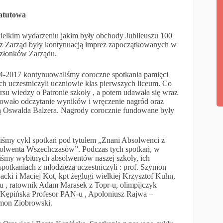
tatutowa
wielkim wydarzeniu jakim były obchody Jubileuszu 100
zez Zarząd były kontynuacją imprez zapoczątkowanych w
członków Zarządu.
4-2017 kontynuowaliśmy coroczne spotkania pamięci
h uczestniczyli uczniowie klas pierwszych liceum. Co
su wiedzy o Patronie szkoły , a potem udawała się wraz
powało odczytanie wyników i wręczenie nagród oraz
ącą Oswalda Balzera. Nagrody corocznie fundowane były
iśmy cykl spotkań pod tytułem „Znani Absolwenci z
bsolwenta Wszechczasów”. Podczas tych spotkań, w
iśmy wybitnych absolwentów naszej szkoły, ich
otkaniach z młodzieżą uczestniczyli : prof. Szymon
cki i Maciej Kot, kpt żeglugi wielkiej Krzysztof Kuhn,
u , ratownik Adam Marasek z Topr-u, olimpijczyk
a Kępińska Profesor PAN-u , Apoloniusz Rajwa –
ymon Ziobrowski.