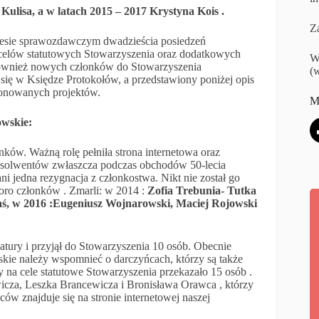
Kulisa, a w latach 2015 – 2017 Krystyna Kois .
Za
kresie sprawozdawczym dwadzieścia posiedzeń
 celów statutowych Stowarzyszenia oraz dodatkowych
W
również nowych członków do Stowarzyszenia
(w
ię w Księdze Protokołów, a przedstawiony poniżej opis
ponowanych projektów.
M
wskie:
ków. Ważną rolę pełniła strona internetowa oraz
bsolwentów zwłaszcza podczas obchodów 50-lecia
 jedna rezygnacja z członkostwa. Nikt nie został go
oro członków . Zmarli: w 2014 :
Zofia Trebunia- Tutka
aś, w 2016 :Eugeniusz Wojnarowski, Maciej Rojowski
tury i przyjął do Stowarzyszenia 10 osób. Obecnie
ie należy wspomnieć o darczyńcach, którzy są także
a cele statutowe Stowarzyszenia przekazało 15 osób .
icza, Leszka Brancewicza i Bronisława Orawca , którzy
ców znajduje się na stronie internetowej naszej