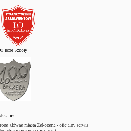
00-lecie Szkoły
olecamy
trona główna miasta Zakopane - oficjalny serwis
nternetowy (www.zakopane.pl)