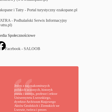
kopane i Tatry - Portal turystyczny ezakopane.pl
ATRA - Podhalański Serwis Informacyjny
atra.pl)
edia Społecznościowe
Facebook - SALOOB
Jeden z najznakomitszych
polskich uczonych, historyk
prawa i ustroju, profesor i rektor
Uniwersytetu Lwowskiego,
dyrektor Archiwum Krajowego
Aktów Grodzkich i Ziemskich we
Lwowie, twórca i prezes