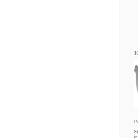
1
P
S
i