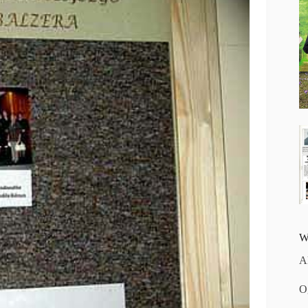
W
A
O