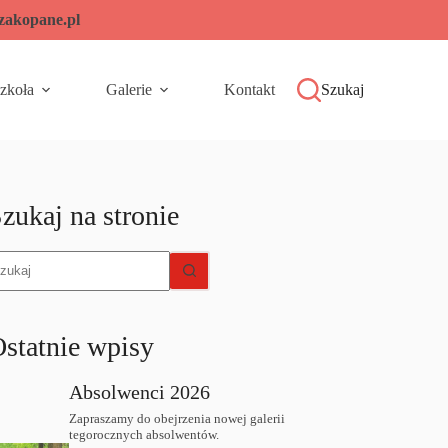
-zakopane.pl
zkoła
Galerie
Kontakt
Szukaj
zukaj na stronie
rak
yników
statnie wpisy
Absolwenci 2026
Zapraszamy do obejrzenia nowej galerii
tegorocznych absolwentów.