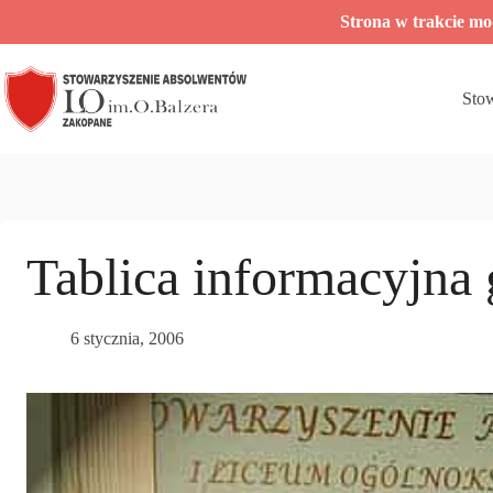
Przejdź
Strona w trakcie m
do
treści
Sto
Tablica informacyjna
6 stycznia, 2006