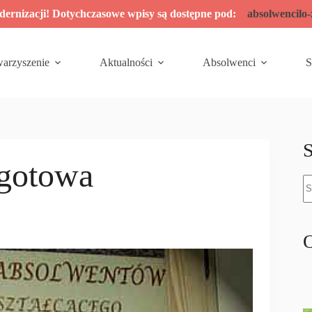
odernizacji! Dotychczasowe wpisy są dostępne pod:
absolwencilo
warzyszenie
Aktualności
Absolwenci
S
S
 gotowa
B
w
O