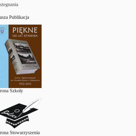
ożegnania
asza Publikacja
trona Szkoły
trona Stowarzyszenia