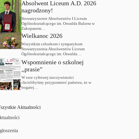
Absolwent Liceum A.D. 2026
nagrodzony!
Stowarzyszenie Absolwentów I Liceum
Ogólnokształcącego im. Oswalda Balzera w
Zakopanem…
Wielkanoc 2026
Wszystkim członkom i sympatykom
Stowarzyszenia Absolwentów Liceum
Ogólnokształcącego im. Oswalda…
Wspomnienie o szkolnej
,,prasie”
W erze cyfrowej rzeczywistości
chcielibyśmy przypomnieć państwu, że w
bogatej…
szystkie Aktualności
ktualności
głoszenia