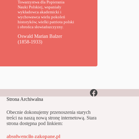
Towarzystwa dla Popierania
Nauki Polskiej, wspaniały
wykładowca akademicki i
wychowawca wielu pokoleń
historyków, wielki patriota polski
i obrońca słowiańszczyzny.
Oswald Marian Balzer
(1858-1933)
Strona Archiwalna
Obecnie dokonujemy przenoszenia starych
treści na naszą nową stronę internetową. Stara
strona dostępna pod linkiem:
absolwencilo-zakopane.pl