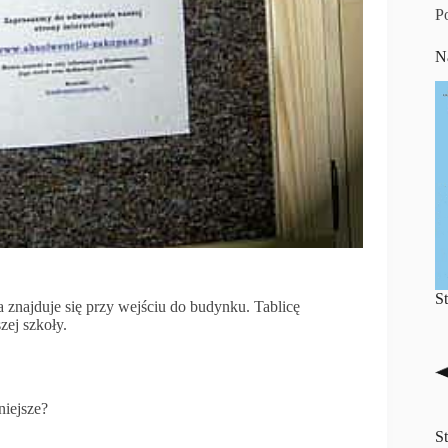
P
N
S
 znajduje się przy wejściu do budynku. Tablicę
zej szkoły.
niejsze?
S