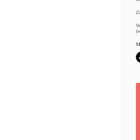
Za
W
(w
M