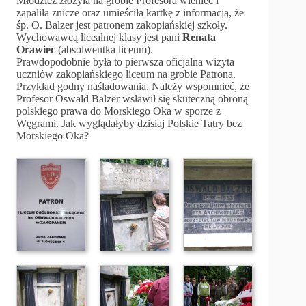
Młodzież złożyła na grobie Profesora wieniec i
zapaliła znicze oraz umieściła kartkę z informacją, że
śp. O. Balzer jest patronem zakopiańskiej szkoły.
Wychowawcą licealnej klasy jest pani
Renata
Orawiec
(absolwentka liceum).
Prawdopodobnie była to pierwsza oficjalna wizyta
uczniów zakopiańskiego liceum na grobie Patrona.
Przykład godny naśladowania. Należy wspomnieć, że
Profesor Oswald Balzer wsławił się skuteczną obroną
polskiego prawa do Morskiego Oka w sporze z
Węgrami. Jak wyglądałyby dzisiaj Polskie Tatry bez
Morskiego Oka?