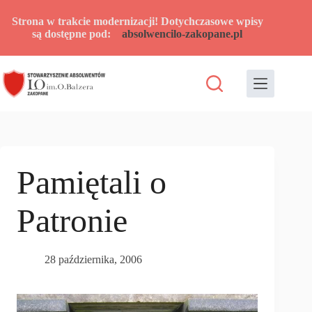
Przejdź
do
Strona w trakcie modernizacji! Dotychczasowe wpisy
treści
są dostępne pod:
absolwencilo-zakopane.pl
Pamiętali o
Patronie
28 października, 2006