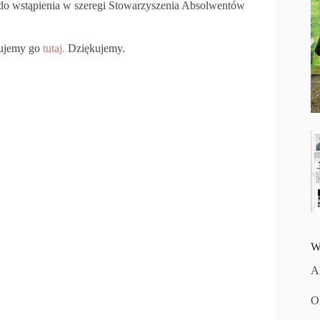
do wstąpienia w szeregi Stowarzyszenia Absolwentów
kujemy go
tutaj.
Dziękujemy.
W
A
O