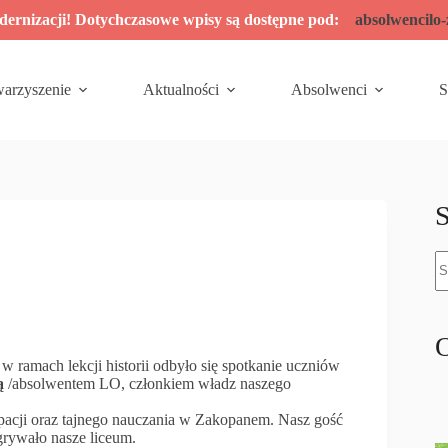
odernizacji! Dotychczasowe wpisy są dostępne pod:
absolwencilo
warzyszenie
Aktualności
Absolwenci
S
S
B
w
O
 ramach lekcji historii odbyło się spotkanie uczniów
ą
/absolwentem LO, członkiem władz naszego
upacji oraz tajnego nauczania w Zakopanem. Nasz gość
dgrywało nasze liceum.