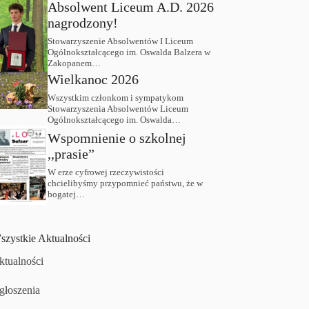
Absolwent Liceum A.D. 2026
nagrodzony!
Stowarzyszenie Absolwentów I Liceum
Ogólnokształcącego im. Oswalda Balzera w
Zakopanem…
Wielkanoc 2026
Wszystkim członkom i sympatykom
Stowarzyszenia Absolwentów Liceum
Ogólnokształcącego im. Oswalda…
Wspomnienie o szkolnej
,,prasie”
W erze cyfrowej rzeczywistości
chcielibyśmy przypomnieć państwu, że w
bogatej…
szystkie Aktualności
ktualności
głoszenia