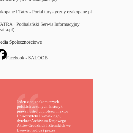
kopane i Tatry - Portal turystyczny ezakopane.pl
ATRA - Podhalański Serwis Informacyjny
atra.pl)
edia Społecznościowe
Facebook - SALOOB
Jeden z najznakomitszych
polskich uczonych, historyk
prawa i ustroju, profesor i rektor
Uniwersytetu Lwowskiego,
dyrektor Archiwum Krajowego
Aktów Grodzkich i Ziemskich we
Lwowie, twórca i prezes