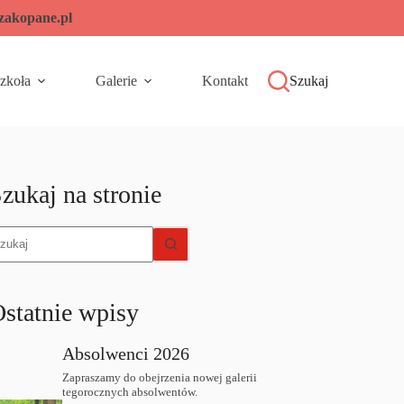
-zakopane.pl
zkoła
Galerie
Kontakt
Szukaj
zukaj na stronie
rak
yników
statnie wpisy
Absolwenci 2026
Zapraszamy do obejrzenia nowej galerii
tegorocznych absolwentów.