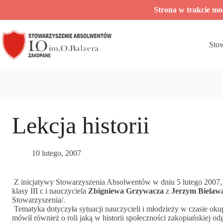
Przejdź
Strona w trakcie m
do
treści
Sto
Lekcja historii
10 lutego, 2007
Z inicjatywy Stowarzyszenia Absolwentów w dniu 5 lutego 2007, w
klasy III c i nauczyciela
Zbigniewa Grzywacza
z
Jerzym Bielaw
Stowarzyszenia/.
Tematyka dotyczyła sytuacji nauczycieli i młodzieży w czasie ok
mówił również o roli jaką w historii społeczności zakopiańskiej o