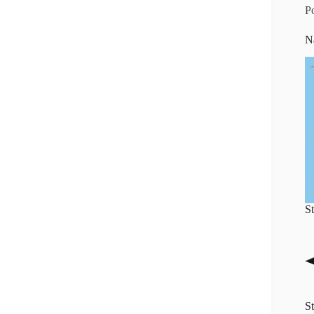
P
N
S
S