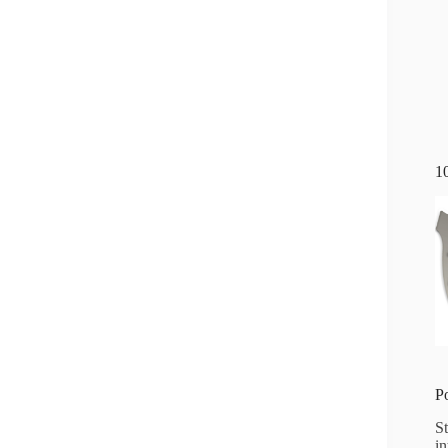
1
P
S
i