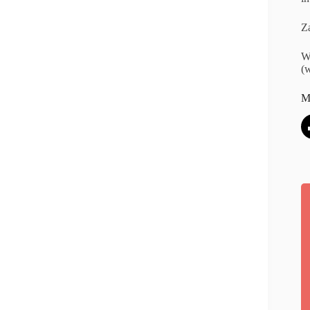
Za
W
(w
M