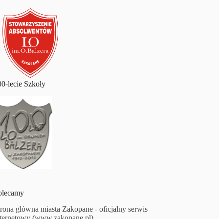
00-lecie Szkoły
olecamy
trona główna miasta Zakopane - oficjalny serwis
nternetowy (www.zakopane.pl)