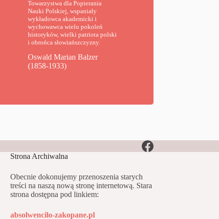
Towarzystwa dla Popierania
Nauki Polskiej, wspaniały
wykładowca akademicki i
wychowawca wielu pokoleń
historyków, wielki patriota polski
i obrońca słowiańszczyzny.
Oswald Marian Balzer
(1858-1933)
Strona Archiwalna
Obecnie dokonujemy przenoszenia starych
treści na naszą nową stronę internetową. Stara
strona dostępna pod linkiem:
absolwencilo-zakopane.pl