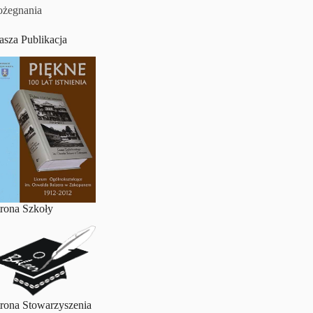
ożegnania
asza Publikacja
trona Szkoły
trona Stowarzyszenia