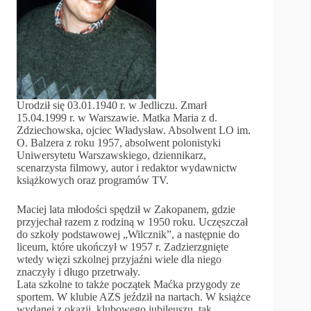
Urodził się 03.01.1940 r. w Jedliczu. Zmarł
15.04.1999 r. w Warszawie. Matka Maria z d.
Zdziechowska, ojciec Władysław. Absolwent LO im.
O. Balzera z roku 1957, absolwent polonistyki
Uniwersytetu Warszawskiego, dziennikarz,
scenarzysta filmowy, autor i redaktor wydawnictw
książkowych oraz programów TV.
Maciej lata młodości spędził w Zakopanem, gdzie
przyjechał razem z rodziną w 1950 roku. Uczęszczał
do szkoły podstawowej „Wilcznik”, a następnie do
liceum, które ukończył w 1957 r. Zadzierzgnięte
wtedy więzi szkolnej przyjaźni wiele dla niego
znaczyły i długo przetrwały.
Lata szkolne to także początek Maćka przygody ze
sportem. W klubie AZS jeździł na nartach. W książce
wydanej z okazji klubowego jubileuszu tak