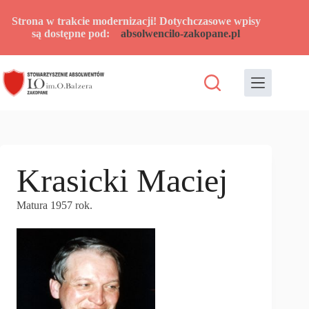
Przejdź
do
Strona w trakcie modernizacji! Dotychczasowe wpisy
treści
są dostępne pod:
absolwencilo-zakopane.pl
Krasicki Maciej
Matura 1957 rok.