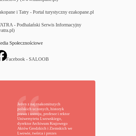
kopane i Tatry - Portal turystyczny ezakopane.pl
ATRA - Podhalański Serwis Informacyjny
atra.pl)
edia Społecznościowe
Facebook - SALOOB
Jeden z najznakomitszych
polskich uczonych, historyk
prawa i ustroju, profesor i rektor
Uniwersytetu Lwowskiego,
dyrektor Archiwum Krajowego
Aktów Grodzkich i Ziemskich we
Lwowie, twórca i prezes