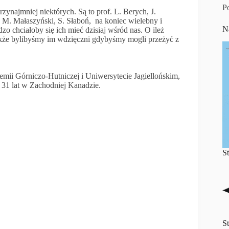
P
najmniej niektórych. Są to prof. L. Berych, J.
 M. Małaszyński, S. Słaboń, na koniec wielebny i
N
zo chciałoby się ich mieć dzisiaj wśród nas. O ileż
Jakże bylibyśmy im wdzięczni gdybyśmy mogli przeżyć z
mii Górniczo-Hutniczej i Uniwersytecie Jagiellońskim,
ż 31 lat w Zachodniej Kanadzie.
S
S