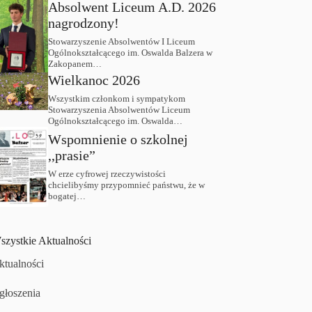
Absolwent Liceum A.D. 2026
nagrodzony!
Stowarzyszenie Absolwentów I Liceum
Ogólnokształcącego im. Oswalda Balzera w
Zakopanem…
Wielkanoc 2026
Wszystkim członkom i sympatykom
Stowarzyszenia Absolwentów Liceum
Ogólnokształcącego im. Oswalda…
Wspomnienie o szkolnej
,,prasie”
W erze cyfrowej rzeczywistości
chcielibyśmy przypomnieć państwu, że w
bogatej…
szystkie Aktualności
ktualności
głoszenia