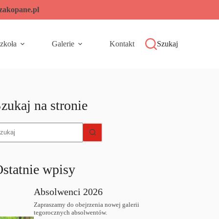
-zakopane.pl
zkoła
Galerie
Kontakt
Szukaj
zukaj na stronie
rak
yników
statnie wpisy
Absolwenci 2026
Zapraszamy do obejrzenia nowej galerii
tegorocznych absolwentów.