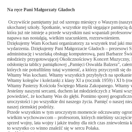
Na ręce Pani Małgorzaty Gładoch
Oczywiście pamiętamy już od szeregu miesięcy o Waszym (naszym)
ukochanej szkoły. Spotkanie, wszystkie myśli sięgające pamięcią d
która już nie istnieje a przede wszystkim nasi wspaniali profesorow
napawa nas nostalgią, wielkim szacunkiem, rozrzewnieniem.
Dziękujemy Wam Kochani organizatorzy za wszystek trud jaki mus
wydarzenia. Dziękujemy Pani Małgorzacie Gładoch – prezesowi 
administrację i wszelaką obsługę komputerową, pani Barbarze Św
młodzieży przygotowującej Okolicznościowy Koncert Muzyczny, lud
odsłonięcia tablicy pamiątkowej „Pamięci Oswalda Balzera”, cał
których nie potrafiliśmy tutaj wymienić, a którzy przyczynili się 
Witamy Was kochani. Witamy wszystkich przybyłych na spotkanie
Witamy kolegów i koleżanki z klasy XI a (rocznik 1959) i XI b (ro
Witamy Pasterzy Kościoła Świętego Miasta Zakopanego. Witamy 
Jesteśmy naszymi sercami, duchem lat młodzieńczych z Wami wsz
powiedzieć, że kochamy Was do głębi. Pomimo sporej geograficznej
uroczystości i po wszystkie dni naszego życia. Pamięć o naszej nie
naszej ziemskiej podróży.
Przede wszystkim w tym uroczystym momencie odczuwamy ogromn
wielkim wychowawcom – profesorom, których mieliśmy szczęście sp
sprzed wojny, lata wojny i jakże trudny dla nich czas zniewoleni
to wszystko co winno znaleźć się w sercu Polaka.