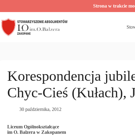
Przejdź
Strona w trakcie m
do
treści
Sto
Korespondencja jubi
Chyc-Cieś (Kułach), 
30 października, 2012
Liceum Ogólnokształcące
im O. Balzera w Zakopanem