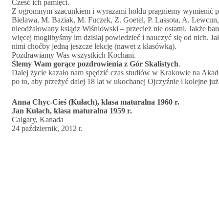
Cześć ich pamięci.
Z ogromnym szacunkiem i wyrazami hołdu pragniemy wymienić przy
Bielawa, M. Baziak, M. Fuczek, Z. Goetel, P. Lassota, A. Lewcun,
nieodżałowany ksiądz Wiśniowski – przecież nie ostatni. Jakże bard
więcej moglibyśmy im dzisiaj powiedzieć i nauczyć się od nich. 
nimi choćby jedną jeszcze lekcję (nawet z klasówką).
Pozdrawiamy Was wszystkich Kochani.
Ślemy Wam gorące pozdrowienia z Gór Skalistych
.
Dalej życie kazało nam spędzić czas studiów w Krakowie na Akade
po to, aby przeżyć dalej 18 lat w ukochanej Ojczyźnie i kolejne ju
Anna Chyc-Cieś (Kułach), klasa maturalna 1960 r.
Jan Kułach, klasa maturalna 1959 r.
Calgary, Kanada
24 październik, 2012 r.