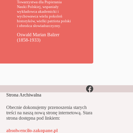
Towarzystwa dla Popierania
Nauki Polskiej, wspaniały
wykładowca akademicki i
wychowawca wielu pokoleń
historyków, wielki patriota polski
i obrońca słowiańszczyzny.
Oswald Marian Balzer
(1858-1933)
Strona Archiwalna
Obecnie dokonujemy przenoszenia starych
treści na naszą nową stronę internetową. Stara
strona dostępna pod linkiem:
absolwencilo-zakopane.pl