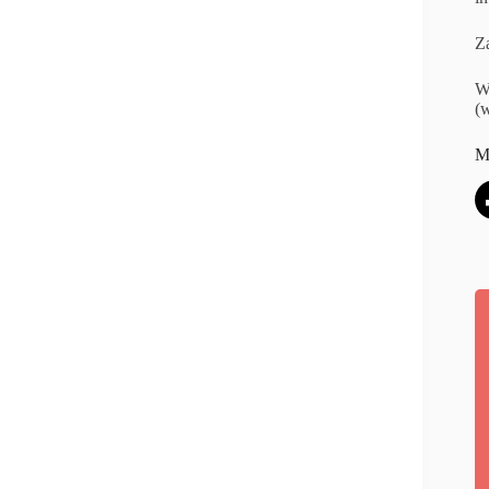
Za
W
(w
M