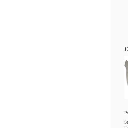
1
P
S
i