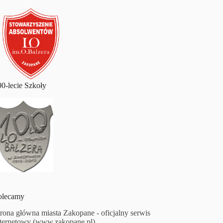
00-lecie Szkoły
olecamy
trona główna miasta Zakopane - oficjalny serwis
nternetowy (www.zakopane.pl)