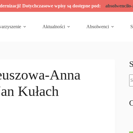
odernizacji! Dotychczasowe wpisy są dostępne pod:
absolwencilo
warzyszenie
Aktualności
Absolwenci
S
S
leuszowa-Anna
B
w
Jan Kułach
O