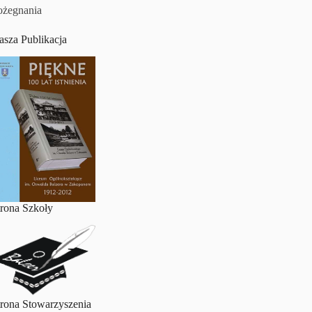
ożegnania
asza Publikacja
trona Szkoły
trona Stowarzyszenia