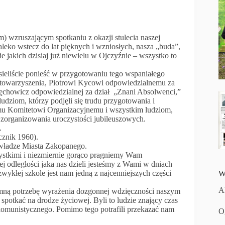
 wzruszającym spotkaniu z okazji stulecia naszej
aleko wstecz do lat pięknych i wzniosłych, nasza „buda”,
ie jakich dzisiaj już niewielu w Ojczyźnie – wszystko to
ieliście ponieść w przygotowaniu tego wspaniałego
Stowarzyszenia, Piotrowi Kycowi odpowiedzialnemu za
ięchowicz odpowiedzialnej za dział „Znani Absolwenci,”
ziom, którzy podjęli się trudu przygotowania i
emu Komitetowi Organizacyjnemu i wszystkim ludziom,
do zorganizowania uroczystości jubileuszowych.
.
cznik 1960).
władze Miasta Zakopanego.
ystkimi i niezmiernie gorąco pragniemy Wam
 odległości jaka nas dzieli jesteśmy z Wami w dniach
zwykłej szkole jest nam jedną z najcenniejszych części
W
A
ą potrzebę wyrażenia dozgonnej wdzięczności naszym
otkać na drodze życiowej. Byli to ludzie znający czas
a komunistycznego. Pomimo tego potrafili przekazać nam
O