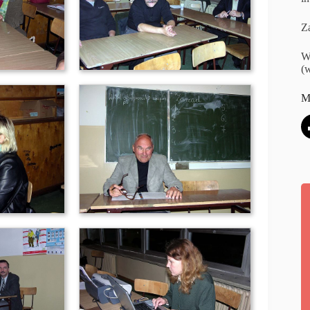
Za
W
(w
M