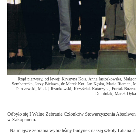
Rząd pierwszy, od lewej: Krystyna Kois, Anna Jasiorkowska, Małgor
Semberecka, Jerzy Bielawa, dr Marek Kot, Jan Kęska, Maria Riemen, Ma
Durczewski, Maciej Rzankowski, Krzyściak Katarzyna, Furtak Bożena,
Dominiak, Marek Dyka
Odbyło się I Walne Zebranie Członków Stowarzyszenia Absolwen
w Zakopanem.
Na miejsce zebrania wybraliśmy budynek naszej szkoły Liliana 2 p