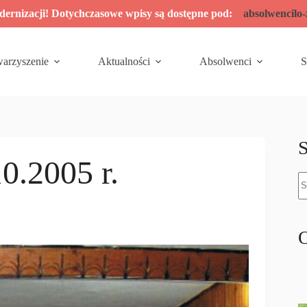
odernizacji! Dotychczasowe wpisy są dostępne pod:
absolwencilo
warzyszenie
Aktualności
Absolwenci
S
S
0.2005 r.
B
w
O