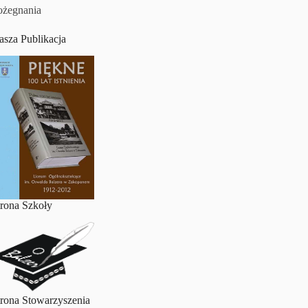
ożegnania
asza Publikacja
trona Szkoły
trona Stowarzyszenia