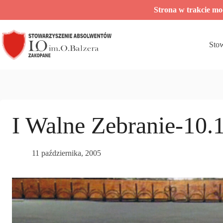
Przejdź
Strona w trakcie m
do
treści
Sto
I Walne Zebranie-10.1
11 października, 2005