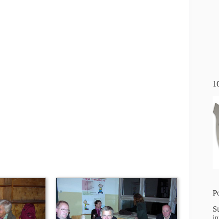
1
P
S
i