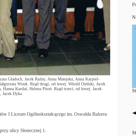
P
N
zata Gładoch, Jacek Raźny, Anna Matejska, Anna Karpiel-
łgorzata Wnuk. Rząd drugi, od lewej: Witold Osiński, Jacek
 Hanna Kardaś, Helena Pitoń. Rząd trzeci, od lewej: Jacek
S
, Jacek Dyka
tów I Liceum Ogólnokształcącego im. Oswalda Balzera
rzy ulicy Słonecznej 1.
S