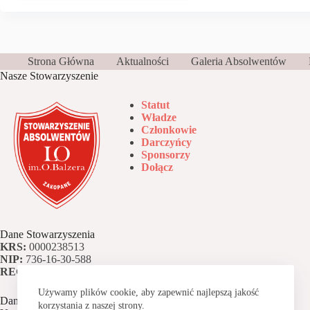
Strona Główna
Aktualności
Galeria Absolwentów
Nasze Stowarzyszenie
Statut
Władze
Członkowie
Darczyńcy
Sponsorzy
Dołącz
Dane Stowarzyszenia
KRS:
0000238513
NIP:
736-16-30-588
REGON:
120128690
Używamy plików cookie, aby zapewnić najlepszą jakość
Dane bankowe
korzystania z naszej strony.