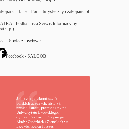
kopane i Tatry - Portal turystyczny ezakopane.pl
ATRA - Podhalański Serwis Informacyjny
atra.pl)
edia Społecznościowe
Facebook - SALOOB
Jeden z najznakomitszych
polskich uczonych, historyk
prawa i ustroju, profesor i rektor
Uniwersytetu Lwowskiego,
dyrektor Archiwum Krajowego
Aktów Grodzkich i Ziemskich we
Lwowie, twórca i prezes