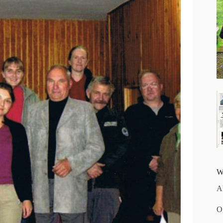
W
A
O