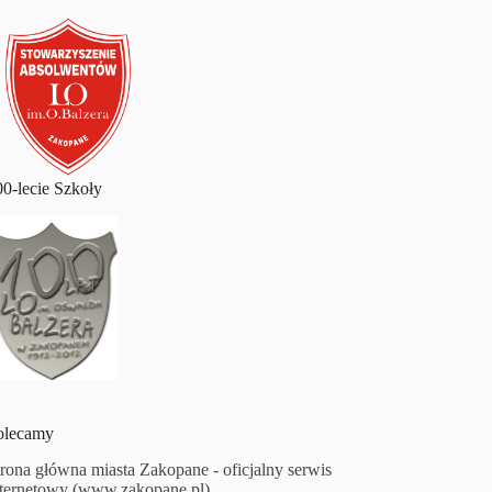
00-lecie Szkoły
olecamy
trona główna miasta Zakopane - oficjalny serwis
nternetowy (www.zakopane.pl)