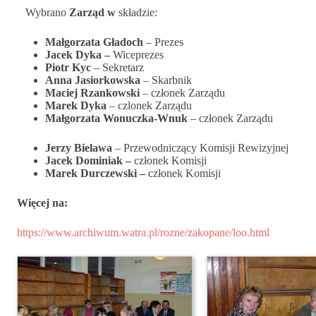
Wybrano
Zarząd w
składzie:
Małgorzata Gładoch
– Prezes
Jacek Dyka –
Wiceprezes
Piotr Kyc
– Sekretarz
Anna Jasiorkowska
– Skarbnik
Maciej Rzankowski
– członek Zarządu
Marek Dyka
– czlonek Zarządu
Małgorzata Wonuczka-Wnuk
– członek Zarządu
Jerzy Bielawa
– Przewodniczący Komisji Rewizyjnej
Jacek Dominiak –
członek Komisji
Marek Durczewski –
członek Komisji
Więcej na:
https://www.archiwum.watra.pl/rozne/zakopane/loo.html