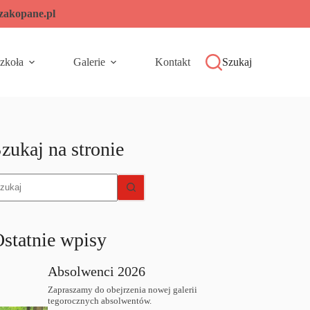
-zakopane.pl
zkoła
Galerie
Kontakt
Szukaj
zukaj na stronie
rak
yników
statnie wpisy
Absolwenci 2026
Zapraszamy do obejrzenia nowej galerii
tegorocznych absolwentów.