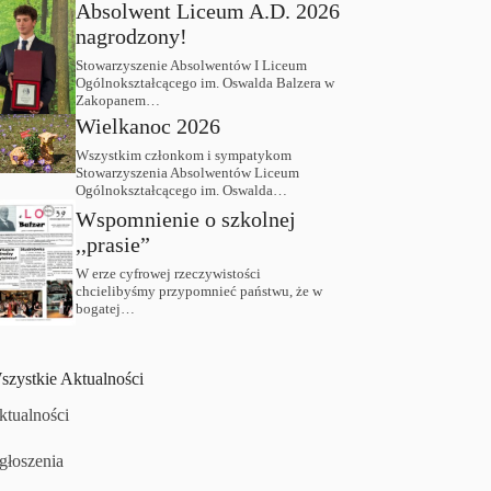
Absolwent Liceum A.D. 2026
nagrodzony!
Stowarzyszenie Absolwentów I Liceum
Ogólnokształcącego im. Oswalda Balzera w
Zakopanem…
Wielkanoc 2026
Wszystkim członkom i sympatykom
Stowarzyszenia Absolwentów Liceum
Ogólnokształcącego im. Oswalda…
Wspomnienie o szkolnej
,,prasie”
W erze cyfrowej rzeczywistości
chcielibyśmy przypomnieć państwu, że w
bogatej…
szystkie Aktualności
ktualności
głoszenia