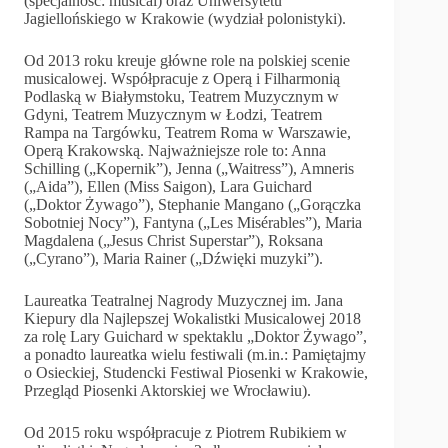
(specjalność: musical) oraz Uniwersytetu
Jagiellońskiego w Krakowie (wydział polonistyki).
Od 2013 roku kreuje główne role na polskiej scenie
musicalowej. Współpracuje z Operą i Filharmonią
Podlaską w Białymstoku, Teatrem Muzycznym w
Gdyni, Teatrem Muzycznym w Łodzi, Teatrem
Rampa na Targówku, Teatrem Roma w Warszawie,
Operą Krakowską. Najważniejsze role to: Anna
Schilling („Kopernik”), Jenna („Waitress”), Amneris
(„Aida”), Ellen (Miss Saigon), Lara Guichard
(„Doktor Żywago”), Stephanie Mangano („Gorączka
Sobotniej Nocy”), Fantyna („Les Misérables”), Maria
Magdalena („Jesus Christ Superstar”), Roksana
(„Cyrano”), Maria Rainer („Dźwięki muzyki”).
Laureatka Teatralnej Nagrody Muzycznej im. Jana
Kiepury dla Najlepszej Wokalistki Musicalowej 2018
za rolę Lary Guichard w spektaklu „Doktor Żywago”,
a ponadto laureatka wielu festiwali (m.in.: Pamiętajmy
o Osieckiej, Studencki Festiwal Piosenki w Krakowie,
Przegląd Piosenki Aktorskiej we Wrocławiu).
Od 2015 roku współpracuje z Piotrem Rubikiem w