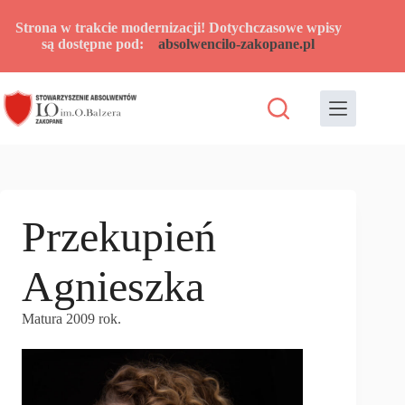
Przejdź
do
Strona w trakcie modernizacji! Dotychczasowe wpisy
treści
są dostępne pod:
absolwencilo-zakopane.pl
Przekupień
Agnieszka
Matura 2009 rok.