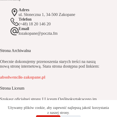
Adres
ul. Słoneczna 1, 34-500 Zakopane
Telefon
(+48) 18 20 146 20
Email
lozakopane@poczta.fm
Strona Archiwalna
Obecnie dokonujemy przenoszenia starych treści na naszą
nową stronę internetową. Stara strona dostępna pod linkiem:
absolwencilo-zakopane.pl
Strona Liceum
Szukasz oficjalnej strony I Liceum Ogólnokształcącego im.
Oswalda Balzera w Zakopanem? Znajdziesz ją pod adresem:
Używamy plików cookie, aby zapewnić najlepszą jakość korzystania
z naszej strony.
balzer.edupage.org