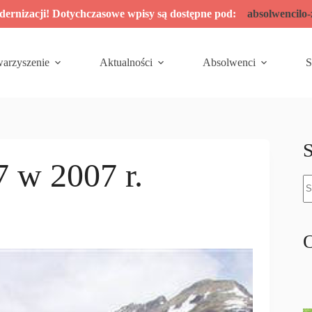
odernizacji! Dotychczasowe wpisy są dostępne pod:
absolwencilo
warzyszenie
Aktualności
Absolwenci
S
S
7 w 2007 r.
B
w
O