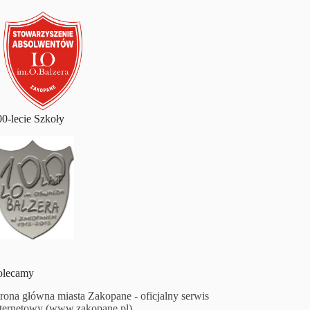
00-lecie Szkoły
olecamy
trona główna miasta Zakopane - oficjalny serwis
nternetowy (www.zakopane.pl)