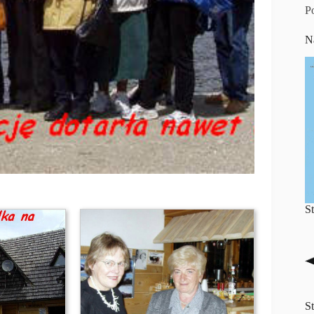
P
N
S
S