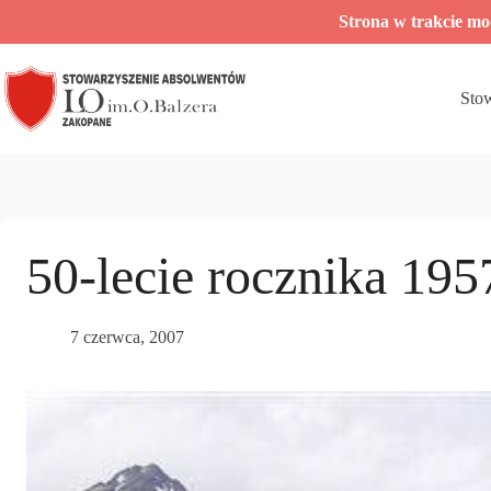
Przejdź
Strona w trakcie m
do
treści
Sto
50-lecie rocznika 195
7 czerwca, 2007