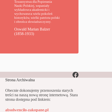
Towarzystwa dla Popierania
Nauki Polskiej, wspaniały
wykładowca akademicki i
wychowawca wielu pokoleń
historyków, wielki patriota polski
i obrońca słowiańszczyzny.
Oswald Marian Balzer
(1858-1933)
Strona Archiwalna
Obecnie dokonujemy przenoszenia starych
treści na naszą nową stronę internetową. Stara
strona dostępna pod linkiem:
absolwencilo-zakopane.pl