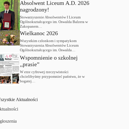
Absolwent Liceum A.D. 2026
nagrodzony!
Stowarzyszenie Absolwentów I Liceum
Ogólnokształcącego im. Oswalda Balzera w
Zakopanem…
Wielkanoc 2026
Wszystkim członkom i sympatykom
Stowarzyszenia Absolwentów Liceum
Ogólnokształcącego im. Oswalda…
Wspomnienie o szkolnej
,,prasie”
W erze cyfrowej rzeczywistości
chcielibyśmy przypomnieć państwu, że w
bogatej…
szystkie Aktualności
ktualności
głoszenia