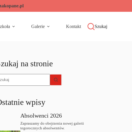
-zakopane.pl
zkoła
Galerie
Kontakt
Szukaj
zukaj na stronie
rak
yników
statnie wpisy
Absolwenci 2026
Zapraszamy do obejrzenia nowej galerii
tegorocznych absolwentów.