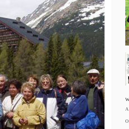
W
A
O