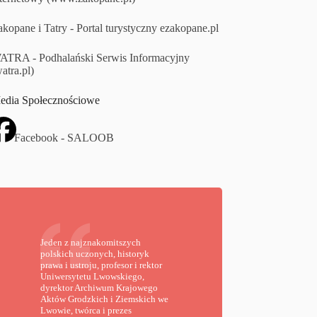
kopane i Tatry - Portal turystyczny ezakopane.pl
ATRA - Podhalański Serwis Informacyjny
atra.pl)
edia Społecznościowe
Facebook - SALOOB
Jeden z najznakomitszych
polskich uczonych, historyk
prawa i ustroju, profesor i rektor
Uniwersytetu Lwowskiego,
dyrektor Archiwum Krajowego
Aktów Grodzkich i Ziemskich we
Lwowie, twórca i prezes