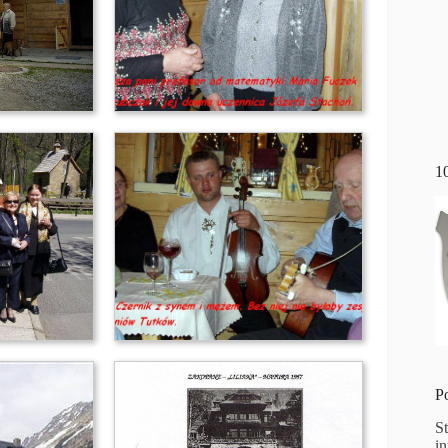
1
P
S
i