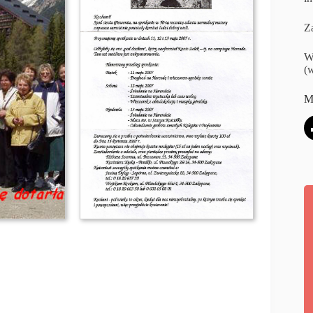
Za
W
(w
M