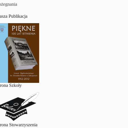
ożegnania
asza Publikacja
trona Szkoły
trona Stowarzyszenia