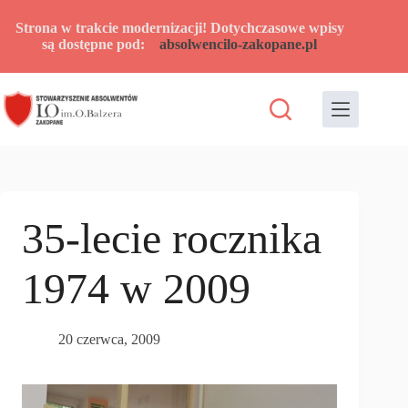
Przejdź
do
Strona w trakcie modernizacji! Dotychczasowe wpisy
treści
są dostępne pod:
absolwencilo-zakopane.pl
35-lecie rocznika
1974 w 2009
20 czerwca, 2009