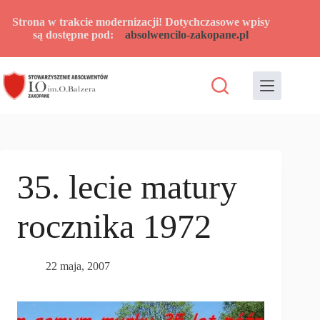
Przejdź
do
Strona w trakcie modernizacji! Dotychczasowe wpisy
treści
są dostępne pod:
absolwencilo-zakopane.pl
35. lecie matury
rocznika 1972
22 maja, 2007