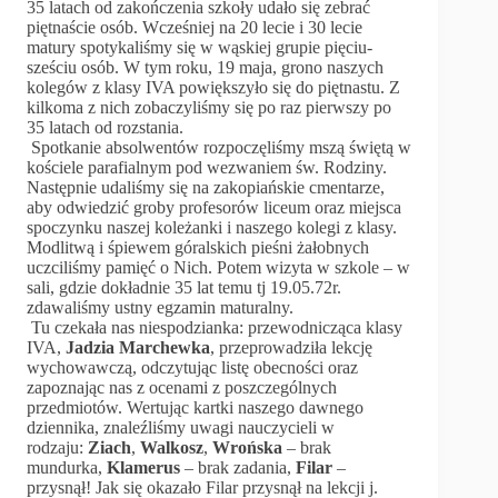
35 latach od zakończenia szkoły udało się zebrać
piętnaście osób. Wcześniej na 20 lecie i 30 lecie
matury spotykaliśmy się w wąskiej grupie pięciu-
sześciu osób. W tym roku, 19 maja, grono naszych
kolegów z klasy IVA powiększyło się do piętnastu. Z
kilkoma z nich zobaczyliśmy się po raz pierwszy po
35 latach od rozstania.
Spotkanie absolwentów rozpoczęliśmy mszą świętą w
kościele parafialnym pod wezwaniem św. Rodziny.
Następnie udaliśmy się na zakopiańskie cmentarze,
aby odwiedzić groby profesorów liceum oraz miejsca
spoczynku naszej koleżanki i naszego kolegi z klasy.
Modlitwą i śpiewem góralskich pieśni żałobnych
uczciliśmy pamięć o Nich. Potem wizyta w szkole – w
sali, gdzie dokładnie 35 lat temu tj 19.05.72r.
zdawaliśmy ustny egzamin maturalny.
Tu czekała nas niespodzianka: przewodnicząca klasy
IVA,
Jadzia Marchewka
, przeprowadziła lekcję
wychowawczą, odczytując listę obecności oraz
zapoznając nas z ocenami z poszczególnych
przedmiotów. Wertując kartki naszego dawnego
dziennika, znaleźliśmy uwagi nauczycieli w
rodzaju:
Ziach
,
Walkosz
,
Wrońska
– brak
mundurka,
Klamerus
– brak zadania,
Filar
–
przysnął! Jak się okazało Filar przysnął na lekcji j.