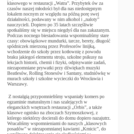
klasowego w restauracji „Watra”. Przybytek ów za
czasów naszej młodości był dla nas niedostępnym
lokalem nocnym ze względu na późną porę swej
działalności, podawany w nim alkohol i „naloty”
nauczycieli. Dopiero po 35 latach szczęśliwie
spotkaliśmy się w miejscu niegdyś dla nas zakazanym.
Podczas nocnego biesiadowania wspominaliśmy stare
czasy: obowiązkowe mundurki, tarcze, berety, długość
spódniczek mierzoną przez Profesorów linijką,
wchodzenie do szkoły przez kotłownię z powodu
braku jakiegoś elementu stroju, szkolne psikusy na
lekcjach historii, chemii i fizyki, odpisywanie zadań,
niezapomniane prywatki przy dźwiękach muzyki
Beatlesów, Rolling Stonesów i Santany, studniówkę w
murach szkoły i szkolne wycieczki do Wrocławia i
Warszawy.
Z nostalgią przypomnieliśmy wspaniały komers po
egzaminie maturalnym i nas szalejących w
eleganckich wnętrzach restauracji „Orbis”, a także
klasowe ognisko na zboczach Szymoszkowej, z
którego niektórzy docierali do domu dopiero nazajutrz.
Wracaliśmy wspomnieniami do naszych „klasowych
posadów” w niezapomnianej kawiarni „Kmicic”, do