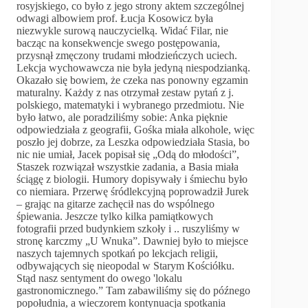
rosyjskiego, co było z jego strony aktem szczególnej
odwagi albowiem prof. Łucja Kosowicz była
niezwykle surową nauczycielką. Widać Filar, nie
bacząc na konsekwencje swego postępowania,
przysnął zmęczony trudami młodzieńczych uciech.
Lekcja wychowawcza nie była jedyną niespodzianką.
Okazało się bowiem, że czeka nas ponowny egzamin
maturalny. Każdy z nas otrzymał zestaw pytań z j.
polskiego, matematyki i wybranego przedmiotu. Nie
było łatwo, ale poradziliśmy sobie: Anka pięknie
odpowiedziała z geografii, Gośka miała alkohole, więc
poszło jej dobrze, za Leszka odpowiedziała Stasia, bo
nic nie umiał, Jacek popisał się „Odą do młodości”,
Staszek rozwiązał wszystkie zadania, a Basia miała
ściągę z biologii. Humory dopisywały i śmiechu było
co niemiara. Przerwę śródlekcyjną poprowadził Jurek
– grając na gitarze zachęcił nas do wspólnego
śpiewania. Jeszcze tylko kilka pamiątkowych
fotografii przed budynkiem szkoły i .. ruszyliśmy w
stronę karczmy „U Wnuka”. Dawniej było to miejsce
naszych tajemnych spotkań po lekcjach religii,
odbywających się nieopodal w Starym Kościółku.
Stąd nasz sentyment do owego 'lokalu
gastronomicznego.” Tam zabawiliśmy się do późnego
popołudnia, a wieczorem kontynuacja spotkania