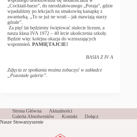
wspólnego delektowania się słodkościami w
„Cocktail-barze”, do nieodżałowanego „Poraja”, gdzie
wpadaliśmy po lekcjach na smakowitą kanapkę z
awanturką. „To se już ne wrati – jak mawiają starzy
górale”.
Za pięć lat będziemy świętować stulecie liceum, a
nasza klasa IVA 1972 – 40 lecie ukończenia szkoły.
Będzie więc kolejna okazja do wzruszających
wspomnień.
PAMIĘTAJCIE!
BASIA Z IV A
Zdjęcia ze spotkania można zobaczyć w zakładce
„Pozostałe galerie”.
Strona Główna
Aktualności
Galeria Absolwentów
Kontakt
Dołącz
Nasze Stowarzyszenie