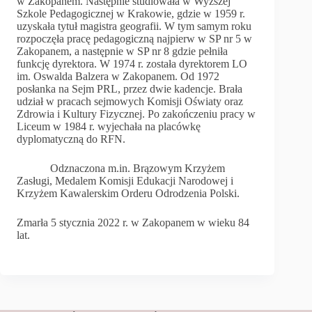
w Zakopanem. Następnie studiowała w Wyższej
Szkole Pedagogicznej w Krakowie, gdzie w 1959 r.
uzyskała tytuł magistra geografii. W tym samym roku
rozpoczęła pracę pedagogiczną najpierw w SP nr 5 w
Zakopanem, a następnie w SP nr 8 gdzie pełniła
funkcję dyrektora. W 1974 r. została dyrektorem LO
im. Oswalda Balzera w Zakopanem. Od 1972
posłanka na Sejm PRL, przez dwie kadencje. Brała
udział w pracach sejmowych Komisji Oświaty oraz
Zdrowia i Kultury Fizycznej. Po zakończeniu pracy w
Liceum w 1984 r. wyjechała na placówkę
dyplomatyczną do RFN.
Odznaczona m.in. Brązowym Krzyżem
Zasługi, Medalem Komisji Edukacji Narodowej i
Krzyżem Kawalerskim Orderu Odrodzenia Polski.
Zmarła 5 stycznia 2022 r. w Zakopanem w wieku 84
lat.