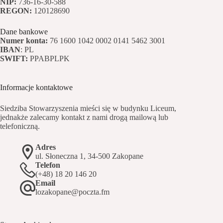
NIP:
736-16-30-588
REGON:
120128690
Dane bankowe
Numer konta:
76 1600 1042 0002 0141 5462 3001
IBAN
: PL
SWIFT:
PPABPLPK
Informacje kontaktowe
Siedziba Stowarzyszenia mieści się w budynku Liceum,
jednakże zalecamy kontakt z nami drogą mailową lub
telefoniczną.
Adres
ul. Słoneczna 1, 34-500 Zakopane
Telefon
(+48) 18 20 146 20
Email
lozakopane@poczta.fm