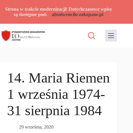
Przejdź
do
Strona w trakcie modernizacji! Dotychczasowe wpisy
treści
są dostępne pod:
absolwencilo-zakopane.pl
14. Maria Riemen
1 września 1974-
31 sierpnia 1984
29 września, 2020